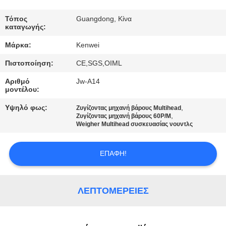
ΠΟΙΟΤΙΚΌΣ
Τόπος
Guangdong, Κίνα
καταγωγής:
ΈΛΕΓΧΟΣ
Μάρκα:
Kenwei
Πιστοποίηση:
CE,SGS,OIML
ΕΠΑΦΉ
Αριθμό
Jw-A14
μοντέλου:
ΖΗΤΉΣΤΕ
Υψηλό φως:
,
Ζυγίζοντας μηχανή βάρους Multihead
ΈΝΑ
,
Ζυγίζοντας μηχανή βάρους 60P/M
Weigher Multihead συσκευασίας νουντλς
ΑΠΌΣΠΑΣΜΑ
ΕΠΑΦΉ!
SITEMAP
ΛΕΠΤΟΜΈΡΕΙΕΣ
PRIVACY
POLICY