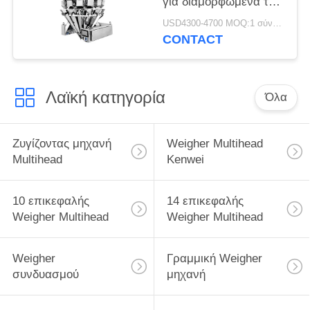
για διαμορφωμένα τα
ραβδί προϊόντα
USD4300-4700 MOQ:1 σύνολο
CONTACT
Λαϊκή κατηγορία
Όλα
Ζυγίζοντας μηχανή
Weigher Multihead
Multihead
Kenwei
10 επικεφαλής
14 επικεφαλής
Weigher Multihead
Weigher Multihead
Weigher
Γραμμική Weigher
συνδυασμού
μηχανή