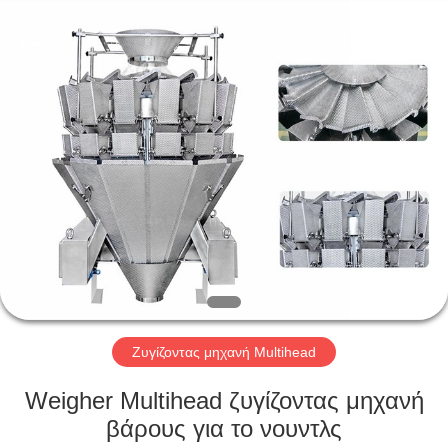
Kenwei
Intellectualized
Machinery
Co.,
Ltd..
All
Rights
Reserved.
ΑΡΧΙΚΉ
ΣΕΛΊΔΑ
ΠΡΟΪΌΝΤΑ
ΣΧΕΤΙΚΆ
ΜΕ
ΕΜΆΣ
Ζυγίζοντας μηχανή Multihead
ΓΎΡΟΣ
Weigher Multihead ζυγίζοντας μηχανή
ΕΡΓΟΣΤΑΣΊΩΝ
βάρους για το νουντλς