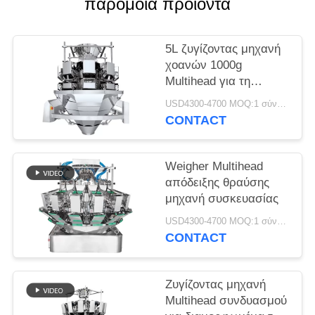
παρόμοια προϊόντα
5L ζυγίζοντας μηχανή
χοανών 1000g
Multihead για τη
σαλάτα
USD4300-4700 MOQ:1 σύνολο
CONTACT
Weigher Multihead
απόδειξης θραύσης
μηχανή συσκευασίας
USD4300-4700 MOQ:1 σύνολο
CONTACT
Ζυγίζοντας μηχανή
Multihead συνδυασμού