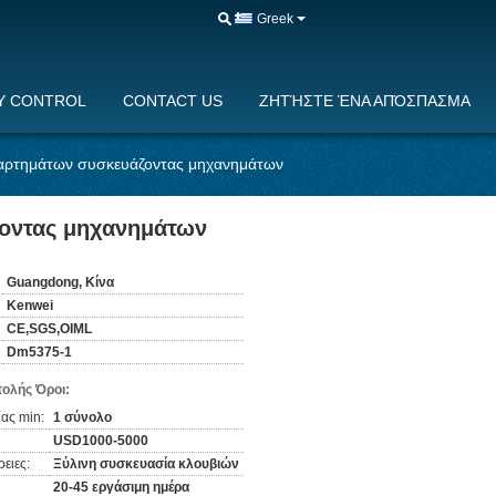
Greek
Y CONTROL
CONTACT US
ΖΗΤΉΣΤΕ ΈΝΑ ΑΠΌΣΠΑΣΜΑ
εξαρτημάτων συσκευάζοντας μηχανημάτων
ζοντας μηχανημάτων
Guangdong, Κίνα
Kenwei
CE,SGS,OIML
Dm5375-1
ολής Όροι:
ας min:
1 σύνολο
USD1000-5000
ειες:
Ξύλινη συσκευασία κλουβιών
20-45 εργάσιμη ημέρα