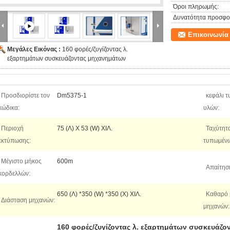
Όροι πληρωμής:
Δυνατότητα προσφο
Επικοινωνία
Μεγάλες Εικόνας :
160 φορές/ζυγίζοντας λ.
εξαρτημάτων συσκευάζοντας μηχανημάτων
Προσδιορίστε τον
Dm5375-1
κεφάλι 
κώδικα:
υλών:
Περιοχή
75 (Λ) Χ 53 (W) ΧΙΛ.
Ταχύτητ
εκτύπωσης:
τυπωμένω
Μέγιστο μήκος
600m
Απαίτησ
κορδελλών:
650 (Λ) *350 (W) *350 (Χ) ΧΙΛ.
Καθαρό 
Διάσταση μηχανών:
μηχανών:
160 φορές/ζυγίζοντας λ. εξαρτημάτων συσκευάζ