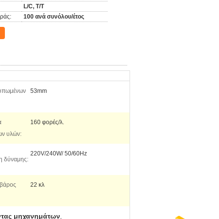
L/C, T/T
ράς:
100 ανά συνόλου/έτος
τυπωμένων
53mm
α
160 φορές/λ.
ν υλών:
220V/240W/ 50/60Hz
η δύναμης:
βάρος
22 κλ
οντας μηχανημάτων
,