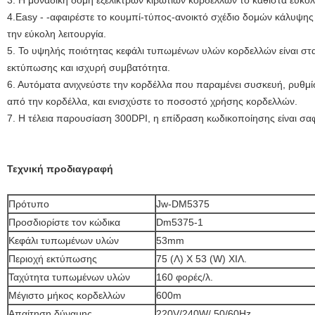
3. Η μοναδική δομή εξελίκτρων κιβωτίων κορδελλών το καθιστά ευκολ
4.Easy - -αφαιρέστε το κουμπί-τύπος-ανοικτό σχέδιο δομών κάλυψης 
την εύκολη λειτουργία.
5. Το υψηλής ποιότητας κεφάλι τυπωμένων υλών κορδελλών είναι στ
εκτύπωσης και ισχυρή συμβατότητα.
6. Αυτόματα ανιχνεύστε την κορδέλλα που παραμένει συσκευή, ρυθμίσ
από την κορδέλλα, και ενισχύστε το ποσοστό χρήσης κορδελλών.
7. Η τέλεια παρουσίαση 300DPI, η επίδραση κωδικοποίησης είναι σα
Τεχνική προδιαγραφή
Πρότυπο
Jw-DM5375
Προσδιορίστε τον κώδικα
Dm5375-1
Κεφάλι τυπωμένων υλών
53mm
Περιοχή εκτύπωσης
75 (Λ) Χ 53 (W) ΧΙΛ.
Ταχύτητα τυπωμένων υλών
160 φορές/λ.
Μέγιστο μήκος κορδελλών
600m
Απαίτηση δύναμης
220V/240W/ 50/60Hz