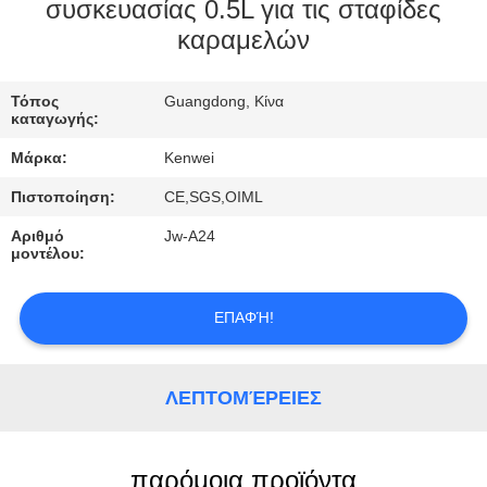
συσκευασίας 0.5L για τις σταφίδες
καραμελών
ΠΟΙΟΤΙΚΌΣ
ΈΛΕΓΧΟΣ
Τόπος
Guangdong, Κίνα
καταγωγής:
ΕΠΑΦΉ
Μάρκα:
Kenwei
Πιστοποίηση:
CE,SGS,OIML
ΖΗΤΉΣΤΕ
Αριθμό
Jw-A24
ΈΝΑ
μοντέλου:
ΑΠΌΣΠΑΣΜΑ
ΕΠΑΦΉ!
ΛΕΠΤΟΜΈΡΕΙΕΣ
παρόμοια προϊόντα