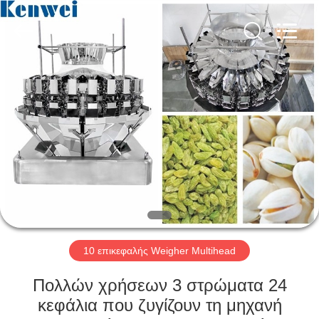
Multihead
προμηθευτής.
Copyright
©
2020
-
2022
multi-
ΑΡΧΙΚΉ
weigher.com.
All
Rights
ΣΕΛΊΔΑ
Reserved.
ΠΡΟΪΌΝΤΑ
ΣΧΕΤΙΚΆ
ΜΕ
ΕΜΆΣ
10 επικεφαλής Weigher Multihead
ΓΎΡΟΣ
Πολλών χρήσεων 3 στρώματα 24
ΕΡΓΟΣΤΑΣΊΩΝ
κεφάλια που ζυγίζουν τη μηχανή