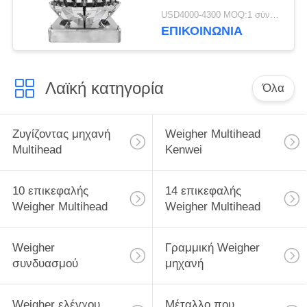
επικεφαλής Weigher
USD4000-4300 MOQ:1 σύνολο
ΕΠΙΚΟΙΝΩΝΙΑ
Λαϊκή κατηγορία
Όλα
Ζυγίζοντας μηχανή
Weigher Multihead
Multihead
Kenwei
10 επικεφαλής
14 επικεφαλής
Weigher Multihead
Weigher Multihead
Weigher
Γραμμική Weigher
συνδυασμού
μηχανή
Weigher ελέγχου
Μέταλλο που