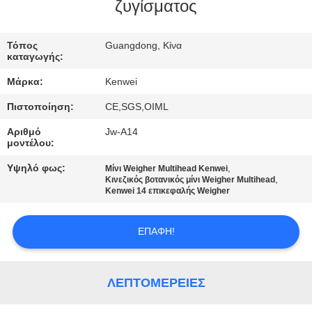
ζυγίσματος
ΠΟΙΟΤΙΚΌΣ
Τόπος
Guangdong, Κίνα
ΈΛΕΓΧΟΣ
καταγωγής:
Μάρκα:
Kenwei
ΕΠΑΦΉ
Πιστοποίηση:
CE,SGS,OIML
Αριθμό
Jw-A14
ΖΗΤΉΣΤΕ
μοντέλου:
ΈΝΑ
Υψηλό φως:
,
Μίνι Weigher Multihead Kenwei
,
ΑΠΌΣΠΑΣΜΑ
Κινεζικός βοτανικός μίνι Weigher Multihead
Kenwei 14 επικεφαλής Weigher
SITEMAP
ΕΠΑΦΉ!
PRIVACY
ΛΕΠΤΟΜΈΡΕΙΕΣ
POLICY