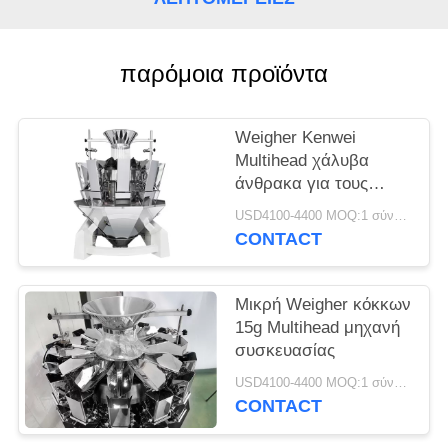
παρόμοια προϊόντα
Weigher Kenwei
Multihead χάλυβα
άνθρακα για τους
σπόρους
USD4100-4400 MOQ:1 σύνολο
CONTACT
Μικρή Weigher κόκκων
15g Multihead μηχανή
συσκευασίας
USD4100-4400 MOQ:1 σύνολο
CONTACT