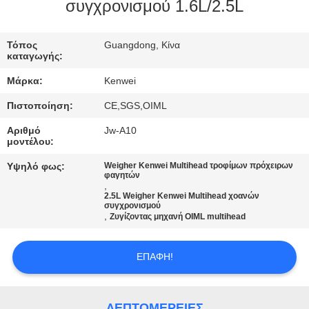
συγχρονισμού 1.6L/2.5L
ΠΟΙΟΤΙΚΌΣ
Τόπος
Guangdong, Κίνα
ΈΛΕΓΧΟΣ
καταγωγής:
Μάρκα:
Kenwei
ΕΠΑΦΉ
Πιστοποίηση:
CE,SGS,OIML
Αριθμό
Jw-A10
ΖΗΤΉΣΤΕ
μοντέλου:
ΈΝΑ
Υψηλό φως:
Weigher Kenwei Multihead τροφίμων πρόχειρων
φαγητών
ΑΠΌΣΠΑΣΜΑ
,
2.5L Weigher Kenwei Multihead χοανών
συγχρονισμού
,
Ζυγίζοντας μηχανή OIML multihead
SITEMAP
ΕΠΑΦΉ!
PRIVACY
POLICY
ΛΕΠΤΟΜΈΡΕΙΕΣ