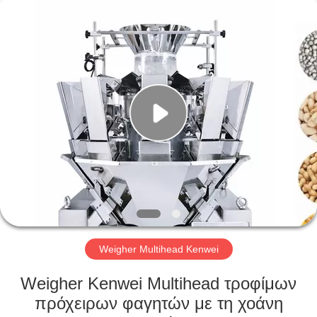
Kenwei
Intellectualized
Machinery
Co.,
Ltd..
All
Rights
Reserved.
ΑΡΧΙΚΉ
ΣΕΛΊΔΑ
ΠΡΟΪΌΝΤΑ
ΣΧΕΤΙΚΆ
ΜΕ
ΕΜΆΣ
Weigher Multihead Kenwei
ΓΎΡΟΣ
Weigher Kenwei Multihead τροφίμων
ΕΡΓΟΣΤΑΣΊΩΝ
πρόχειρων φαγητών με τη χοάνη