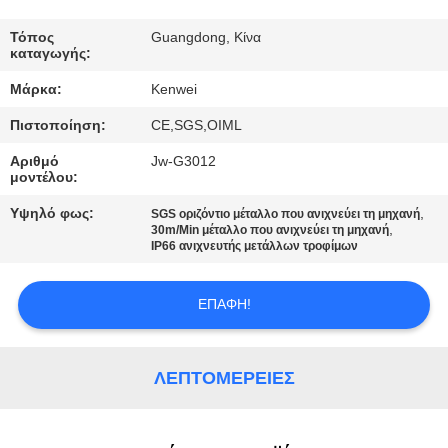
ΠΟΙΟΤΙΚΌΣ
Τόπος
Guangdong, Κίνα
καταγωγής:
ΈΛΕΓΧΟΣ
Μάρκα:
Kenwei
Πιστοποίηση:
CE,SGS,OIML
ΕΠΑΦΉ
Αριθμό
Jw-G3012
μοντέλου:
ΖΗΤΉΣΤΕ
Υψηλό φως:
,
SGS οριζόντιο μέταλλο που ανιχνεύει τη μηχανή
ΈΝΑ
,
30m/Min μέταλλο που ανιχνεύει τη μηχανή
IP66 ανιχνευτής μετάλλων τροφίμων
ΑΠΌΣΠΑΣΜΑ
ΕΠΑΦΉ!
SITEMAP
ΛΕΠΤΟΜΈΡΕΙΕΣ
PRIVACY
POLICY