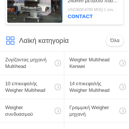
240mm μέταλλο που
ανιχνεύει τις μηχανές
USD3600-4700 MOQ:1 σύνολο
CONTACT
Λαϊκή κατηγορία
Όλα
Ζυγίζοντας μηχανή
Weigher Multihead
Multihead
Kenwei
10 επικεφαλής
14 επικεφαλής
Weigher Multihead
Weigher Multihead
Weigher
Γραμμική Weigher
συνδυασμού
μηχανή