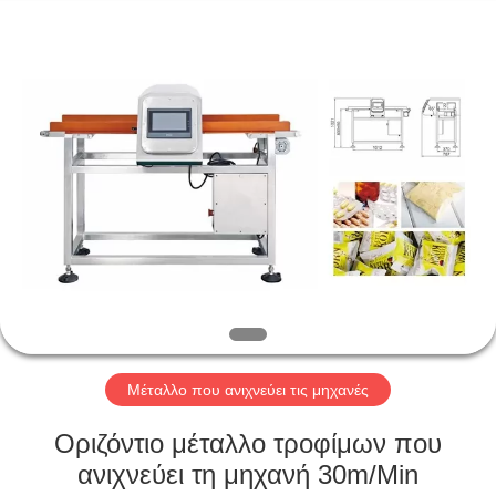
Kenwei
Intellectualized
Machinery
Co.,
Ltd..
All
Rights
Reserved.
ΑΡΧΙΚΉ
ΣΕΛΊΔΑ
ΠΡΟΪΌΝΤΑ
ΣΧΕΤΙΚΆ
ΜΕ
ΕΜΆΣ
Μέταλλο που ανιχνεύει τις μηχανές
ΓΎΡΟΣ
Οριζόντιο μέταλλο τροφίμων που
ΕΡΓΟΣΤΑΣΊΩΝ
ανιχνεύει τη μηχανή 30m/Min