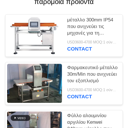
παρόμοια προϊόντα
μέταλλο 300mm IP54
που ανιχνεύει τις
μηχανές για τη
βιομηχανία τροφίμων
USD3600-4700 MOQ:1 σύνολο
CONTACT
Φαρμακευτικό μέταλλο
30m/Min που ανιχνεύει
τον εξοπλισμό
USD3600-4700 MOQ:1 σύνολο
CONTACT
Φύλλο αλουμινίου
αργιλίου Kenwei