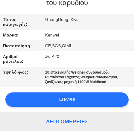
του καρυδιού
ΠΟΙΟΤΙΚΌΣ
Τόπος
GuangDong, Κίνα
ΈΛΕΓΧΟΣ
καταγωγής:
Μάρκα:
Kenwei
ΕΠΑΦΉ
Πιστοποίηση:
CE,SGS,OIML
Αριθμό
Jw-A20
ΖΗΤΉΣΤΕ
μοντέλου:
ΈΝΑ
Υψηλό φως:
,
20 επικεφαλής Weigher συνδυασμού
,
ΑΠΌΣΠΑΣΜΑ
65 τσάντα/ελάχιστος Weigher συνδυασμού
ζυγίζοντας μηχανή 1100W Multihead
SITEMAP
ΕΠΑΦΉ!
PRIVACY
ΛΕΠΤΟΜΈΡΕΙΕΣ
POLICY