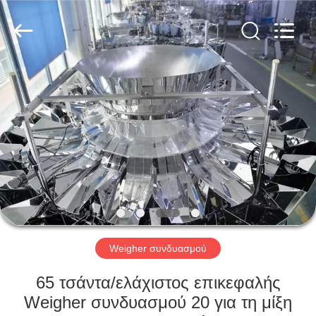
Kenwei
Intellectualized
Machinery
Co.,
Ltd..
All
Rights
Reserved.
ΑΡΧΙΚΉ
ΣΕΛΊΔΑ
ΠΡΟΪΌΝΤΑ
ΣΧΕΤΙΚΆ
ΜΕ
ΕΜΆΣ
Weigher συνδυασμού
ΓΎΡΟΣ
65 τσάντα/ελάχιστος επικεφαλής
ΕΡΓΟΣΤΑΣΊΩΝ
Weigher συνδυασμού 20 για τη μίξη