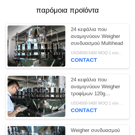
παρόμοια προϊόντα
24 κεφάλια που
αναμιγνύουν Weigher
συνδυασμού Multihead
USD4500-5400 MOQ:1 σύνολο
CONTACT
24 κεφάλια που
αναμιγνύουν Weigher
τροφίμων 120g
Multihead για το τσάι
USD4500-5400 MOQ:1 σύνολο
CONTACT
Weigher συνδυασμού