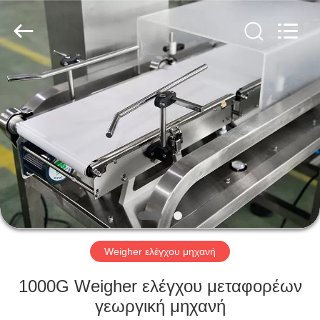
Kenwei
Intellectualized
Machinery
Co.,
Ltd..
All
Rights
Reserved.
ΑΡΧΙΚΉ
ΣΕΛΊΔΑ
ΠΡΟΪΌΝΤΑ
ΣΧΕΤΙΚΆ
ΜΕ
ΕΜΆΣ
Weigher ελέγχου μηχανή
ΓΎΡΟΣ
1000G Weigher ελέγχου μεταφορέων
ΕΡΓΟΣΤΑΣΊΩΝ
γεωργική μηχανή