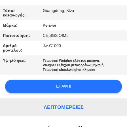
ΠΟΙΟΤΙΚΌΣ
Τόπος
Guangdong, Κίνα
καταγωγής:
ΈΛΕΓΧΟΣ
Μάρκα:
Kenwei
Πιστοποίηση:
CE,SGS,OIML
ΕΠΑΦΉ
Αριθμό
Jw-C1000
μοντέλου:
ΖΗΤΉΣΤΕ
Υψηλό φως:
,
Γεωργική Weigher ελέγχου μηχανή
ΈΝΑ
,
Weigher ελέγχου μεταφορέων μηχανή
Γεωργική checkweigher κλίμακα
ΑΠΌΣΠΑΣΜΑ
ΕΠΑΦΉ!
SITEMAP
ΛΕΠΤΟΜΈΡΕΙΕΣ
PRIVACY
POLICY