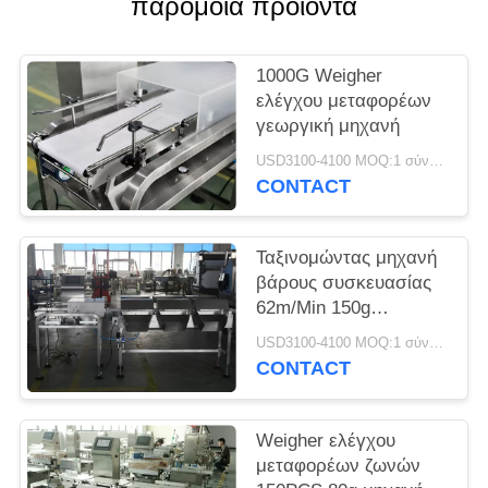
παρόμοια προϊόντα
1000G Weigher
ελέγχου μεταφορέων
γεωργική μηχανή
USD3100-4100 MOQ:1 σύνολο
CONTACT
Ταξινομώντας μηχανή
βάρους συσκευασίας
62m/Min 150g
τροφίμων
USD3100-4100 MOQ:1 σύνολο
CONTACT
Weigher ελέγχου
μεταφορέων ζωνών