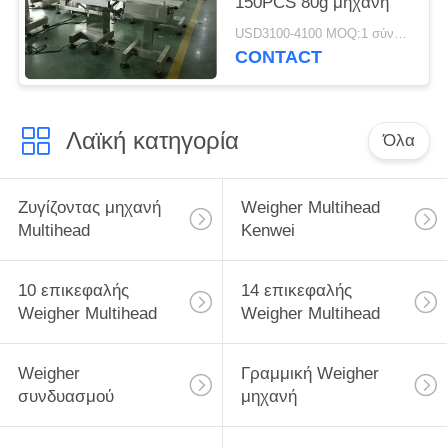
150PCS 80g μηχανή
USD3100-4100 MOQ:1 σύνολο
CONTACT
Λαϊκή κατηγορία
Όλα
Ζυγίζοντας μηχανή
Weigher Multihead
Multihead
Kenwei
10 επικεφαλής
14 επικεφαλής
Weigher Multihead
Weigher Multihead
Weigher
Γραμμική Weigher
συνδυασμού
μηχανή