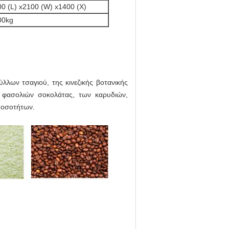
0 (L) x2100 (W) x1400 (Χ)
00kg
λων τσαγιού, της κινεζικής βοτανικής
 φασολιών σοκολάτας, των καρυδιών,
ποσοτήτων.