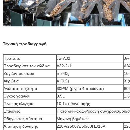
Τεχνική προδιαγραφή
Πρότυπο
Jw-A32
Jw
Προσδιορίστε τον κώδικα
A32-2-1
A3
Ζυγίζοντας σειρά
5-240g
10
Ακρίβεια
Χ (0,5)
Χ (
Ανώτατη ταχύτητα
60P/M (μίγμα 4 προϊόντα)
60X
Όγκος χοανών
0.5L
1.6
Πίνακας ελέγχου
10.1» οθόνη αφής
Επιλογές
Πιάτο λακκακιών/χοάνη συγχρονισμού
Οδηγώντας σύστημα
Μηχανή βημάτων
Απαίτηση δύναμης
220V/2500W/50/60Hz/15A
22