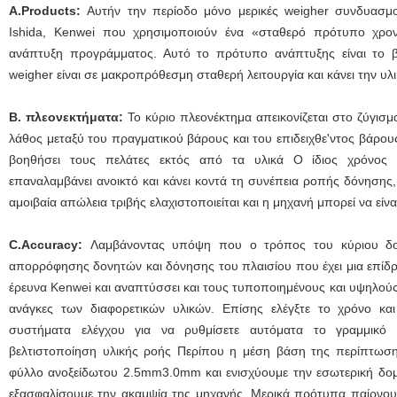
A.Products:
Αυτήν την περίοδο μόνο μερικές weigher συνδυασμο
Ishida, Kenwei που χρησιμοποιούν ένα «σταθερό πρότυπο χρον
ανάπτυξη προγράμματος. Αυτό το πρότυπο ανάπτυξης είναι το βασ
weigher είναι σε μακροπρόθεσμη σταθερή λειτουργία και κάνει την υλ
Β. πλεονεκτήματα:
Το κύριο πλεονέκτημα απεικονίζεται στο ζύγισμα
λάθος μεταξύ του πραγματικού βάρους και του επιδειχθε'ντος βάρου
βοηθήσει τους πελάτες εκτός από τα υλικά Ο ίδιος χρόνος 
επαναλαμβάνει ανοικτό και κάνει κοντά τη συνέπεια ροπής δόνησης,
αμοιβαία απώλεια τριβής ελαχιστοποιείται και η μηχανή μπορεί να εί
C.Accuracy:
Λαμβάνοντας υπόψη που ο τρόπος του κύριου δον
απορρόφησης δονητών και δόνησης του πλαισίου που έχει μια επίδρ
έρευνα Kenwei και αναπτύσσει και τους τυποποιημένους και υψηλούς 
ανάγκες των διαφορετικών υλικών. Επίσης ελέγξτε το χρόνο κ
συστήματα ελέγχου για να ρυθμίσετε αυτόματα το γραμμικό 
βελτιστοποίηση υλικής ροής Περίπου η μέση βάση της περίπτωσ
φύλλο ανοξείδωτου 2.5mm3.0mm και ενισχύουμε την εσωτερική δομ
εξασφαλίσουμε την ακαμψία της μηχανής. Μερικά πρότυπα παίρνου