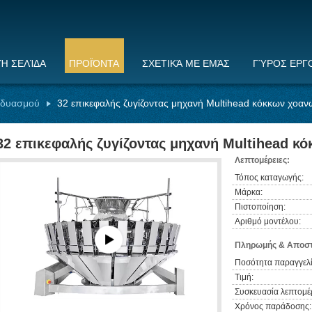
ΚΉ ΣΕΛΊΔΑ
ΠΡΟΪΌΝΤΑ
ΣΧΕΤΙΚΆ ΜΕ ΕΜΆΣ
ΓΎΡΟΣ ΕΡΓ
νδυασμού
32 επικεφαλής ζυγίζοντας μηχανή Multihead κόκκων χοαν
32 επικεφαλής ζυγίζοντας μηχανή Multihead κ
Λεπτομέρειες:
Τόπος καταγωγής:
Μάρκα:
Πιστοποίηση:
Αριθμό μοντέλου:
Πληρωμής & Αποστ
Ποσότητα παραγγελί
Τιμή:
Συσκευασία λεπτομέρ
Χρόνος παράδοσης: