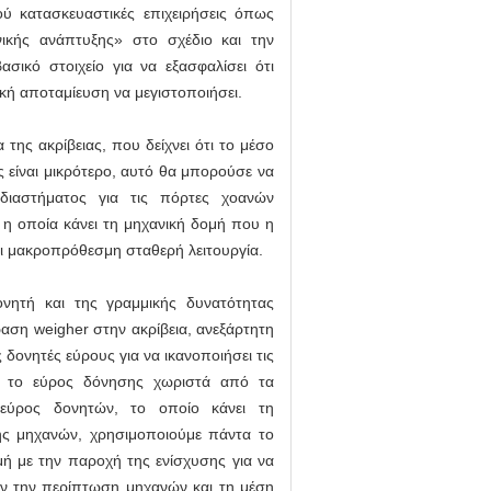
ύ κατασκευαστικές επιχειρήσεις όπως
ικής ανάπτυξης» στο σχέδιο και την
ικό στοιχείο για να εξασφαλίσει ότι
ική αποταμίευση να μεγιστοποιήσει.
 της ακρίβειας, που δείχνει ότι το μέσο
ς είναι μικρότερο, αυτό θα μπορούσε να
διαστήματος για τις πόρτες χοανών
 η οποία κάνει τη μηχανική δομή που η
ναι μακροπρόθεσμη σταθερή λειτουργία.
ητή και της γραμμικής δυνατότητας
αση weigher στην ακρίβεια, ανεξάρτητη
δονητές εύρους για να ικανοποιήσει τις
αι το εύρος δόνησης χωριστά από τα
εύρος δονητών, το οποίο κάνει τη
ης μηχανών, χρησιμοποιούμε πάντα το
ή με την παροχή της ενίσχυσης για να
ν την περίπτωση μηχανών και τη μέση