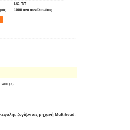
L/C, T/T
ράς:
1000 ανά συνόλου/έτος
x1400 (Χ)
ικεφαλής ζυγίζοντας μηχανή Multihead
,