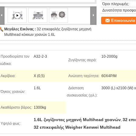
Όροι πληρωμής:
Δυνατότητα προσφο
Επικοινωνία
Μεγάλες Εικόνας :
32 επικεφαλής ζυγίζοντας μηχανή
Multihead κόκκων χοανών 1.6L
Προσδιορίστε τον
A32-2-3
10-2000g
Ζυγίζοντας σειρά:
κώδικα:
Ακρίβεια:
Χ (0,5)
Ανώτατη ταχύτητα:
60X4P/M
1.6L
Διάσταση
3000 (L) x2100 (W) 
Όγκος χοανών:
συσκευασίας (χιλ.):
Ακαθάριστο βάρος:
1300kg
1.6L ζυγίζοντας μηχανή Multihead χοανών
32 επ
,
Υψηλό φως:
32 επικεφαλής Weigher Kenwei Multihead