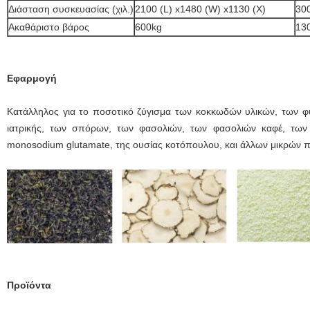
Διάσταση συσκευασίας (χιλ.)
2100 (L) x1480 (W) x1130 (Χ)
300
Ακαθάριστο βάρος
600kg
13
Εφαρμογή
Κατάλληλος για το ποσοτικό ζύγισμα των κοκκωδών υλικών, των φύλ
ιατρικής, των σπόρων, των φασολιών, των φασολιών καφέ, των
monosodium glutamate, της ουσίας κοτόπουλου, και άλλων μικρών 
Προϊόντα