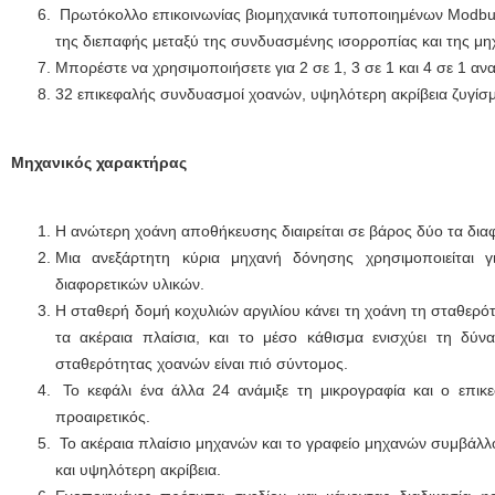
Πρωτόκολλο επικοινωνίας βιομηχανικά τυποποιημένων Modbu
της διεπαφής μεταξύ της συνδυασμένης ισορροπίας και της μ
Μπορέστε να χρησιμοποιήσετε για 2 σε 1, 3 σε 1 και 4 σε 1 αν
32 επικεφαλής συνδυασμοί χοανών, υψηλότερη ακρίβεια ζυγίσ
Μηχανικός χαρακτήρας
Η ανώτερη χοάνη αποθήκευσης διαιρείται σε βάρος δύο τα δια
Μια ανεξάρτητη κύρια μηχανή δόνησης χρησιμοποιείται γ
διαφορετικών υλικών.
Η σταθερή δομή κοχυλιών αργιλίου κάνει τη χοάνη τη σταθερό
τα ακέραια πλαίσια, και το μέσο κάθισμα ενισχύει τη δύ
σταθερότητας χοανών είναι πιό σύντομος.
Το κεφάλι ένα άλλα 24 ανάμιξε τη μικρογραφία και ο επικε
προαιρετικός.
Το ακέραια πλαίσιο μηχανών και το γραφείο μηχανών συμβάλλ
και υψηλότερη ακρίβεια.