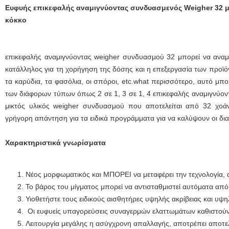
Ευφυής επικεφαλής αναμιγνύοντας συνδυασμενός Weigher 32 με 
κόκκο
επικεφαλής αναμιγνύοντας weigher συνδυασμού 32 μπορεί να αναμίξε
κατάλληλος για τη χορήγηση της δόσης και η επεξεργασία των προϊό
τα καρύδια, τα φασόλια, οι σπόροι, etc.what περισσότερο, αυτό μπορ
των διάφορων τύπων όπως 2 σε 1, 3 σε 1, 4 επικεφαλής αναμιγνύοντ
μικτός υλικός weigher συνδυασμού που αποτελείται από 32 χοάν
γρήγορη απάντηση για τα ειδικά προγράμματα για να καλύψουν οι διαφ
Χαρακτηριστικά γνωρίσματα
Νέος μορφωματικός και ΜΠΟΡΕΙ να μεταφέρει την τεχνολογία, 
Το βάρος του μίγματος μπορεί να αντισταθμιστεί αυτόματα από 
Υιοθετήστε τους ειδικούς αισθητήρες υψηλής ακρίβειας και υ
Οι ευφυείς υπαγορεύσεις συναγερμών ελαττωμάτων καθιστούν
Λειτουργία μεγάλης η ασύγχρονη απαλλαγής, αποτρέπει αποτελ