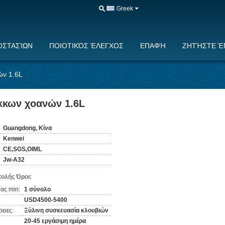
Greek
ΟΣΤΑΣΊΩΝ
ΠΟΙΟΤΙΚΌΣ ΈΛΕΓΧΟΣ
ΕΠΑΦΉ
ΖΗΤΉΣΤΕ Έ
ών 1.6L
όκκων χοανών 1.6L
Guangdong, Κίνα
Kenwei
CE,SGS,OIML
Jw-A32
ολής Όροι:
ας min:
1 σύνολο
USD4500-5400
ειες:
Ξύλινη συσκευασία κλουβιών
20-45 εργάσιμη ημέρα