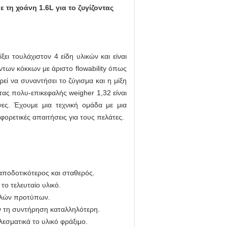
τη χοάνη 1.6L για το ζυγίζοντας
ι τουλάχιστον 4 είδη υλικών και είναι
ντων κόκκων με άριστο flowability όπως
εί να συναντήσει το ζύγισμα και η μίξη
ας πολυ-επικεφαλής weigher 1,32 είναι
ες.
Έχουμε μια τεχνική ομάδα με μια
ορετικές απαιτήσεις για τους πελάτες.
αποδοτικότερος και σταθερός.
το τελευταίο υλικό.
ψηλών προτύπων.
 τη συντήρηση καταλληλότερη.
εσματικά το υλικό φράξιμο.