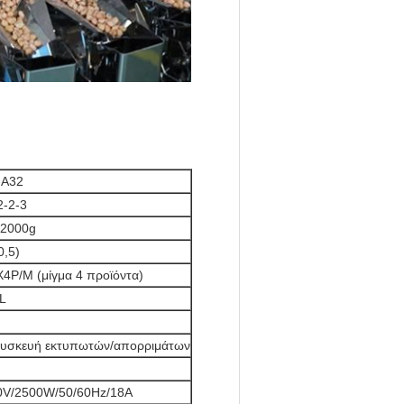
-A32
2-2-3
-2000g
0,5)
4P/M (μίγμα 4 προϊόντα)
L
/συσκευή εκτυπωτών/απορριμάτων
0V/2500W/50/60Hz/18A