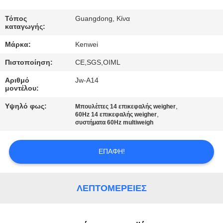
ΠΟΙΟΤΙΚΌΣ
Τόπος
Guangdong, Κίνα
καταγωγής:
ΈΛΕΓΧΟΣ
Μάρκα:
Kenwei
Πιστοποίηση:
CE,SGS,OIML
ΕΠΑΦΉ
Αριθμό
Jw-A14
μοντέλου:
ΖΗΤΉΣΤΕ
Υψηλό φως:
,
Μπουλέττες 14 επικεφαλής weigher
ΈΝΑ
,
60Hz 14 επικεφαλής weigher
συστήματα 60Hz multiweigh
ΑΠΌΣΠΑΣΜΑ
ΕΠΑΦΉ!
SITEMAP
ΛΕΠΤΟΜΈΡΕΙΕΣ
PRIVACY
POLICY