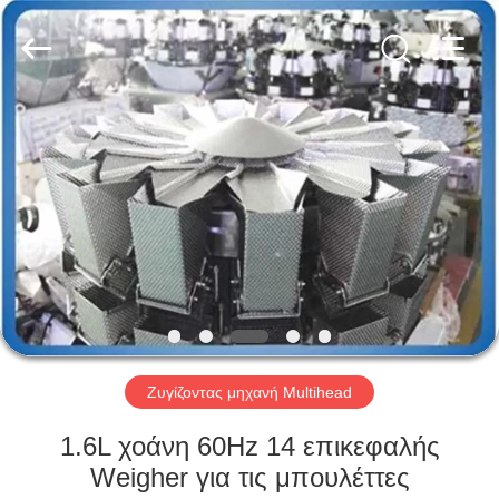
Kenwei
Intellectualized
Machinery
Co.,
Ltd..
All
Rights
Reserved.
ΑΡΧΙΚΉ
ΣΕΛΊΔΑ
ΠΡΟΪΌΝΤΑ
ΣΧΕΤΙΚΆ
ΜΕ
ΕΜΆΣ
Ζυγίζοντας μηχανή Multihead
ΓΎΡΟΣ
1.6L χοάνη 60Hz 14 επικεφαλής
ΕΡΓΟΣΤΑΣΊΩΝ
Weigher για τις μπουλέττες