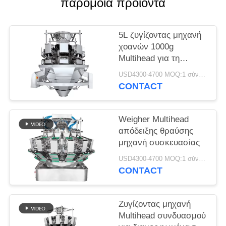
παρόμοια προϊόντα
5L ζυγίζοντας μηχανή
χοανών 1000g
Multihead για τη
σαλάτα
USD4300-4700 MOQ:1 σύνολο
CONTACT
Weigher Multihead
απόδειξης θραύσης
μηχανή συσκευασίας
USD4300-4700 MOQ:1 σύνολο
CONTACT
Ζυγίζοντας μηχανή
Multihead συνδυασμού