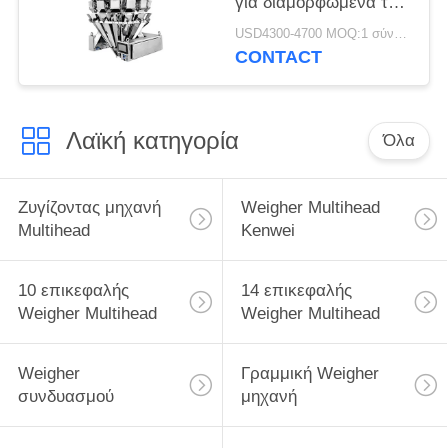
για διαμορφωμένα τα
ραβδί προϊόντα
USD4300-4700 MOQ:1 σύνολο
CONTACT
Λαϊκή κατηγορία
Όλα
Ζυγίζοντας μηχανή
Weigher Multihead
Multihead
Kenwei
10 επικεφαλής
14 επικεφαλής
Weigher Multihead
Weigher Multihead
Weigher
Γραμμική Weigher
συνδυασμού
μηχανή