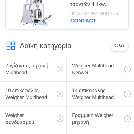
τσαντών 4.4kw
αυτόματη
USD7500-17500 MOQ:1 σύνολο
CONTACT
Λαϊκή κατηγορία
Όλα
Ζυγίζοντας μηχανή
Weigher Multihead
Multihead
Kenwei
10 επικεφαλής
14 επικεφαλής
Weigher Multihead
Weigher Multihead
Weigher
Γραμμική Weigher
συνδυασμού
μηχανή