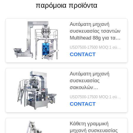
παρόμοια προϊόντα
Αυτόματη μηχανή
συσκευασίας τσαντών
Multihead 88g για τα
τρόφιμα
USD7500-17500 MOQ:1 σύνολο
CONTACT
Αυτόματη μηχανή
συσκευασίας
σακουλών
τροφοδοτών 100g
USD7500-17500 MOQ:1 σύνολο
δονητών
CONTACT
Κάθετη γραμμική
μηχανή συσκευασίας