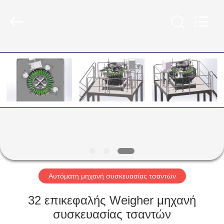
Kenwei
Intellectualized
Machinery
Co.,
Ltd..
All
Rights
Reserved.
ΑΡΧΙΚΉ
ΣΕΛΊΔΑ
ΠΡΟΪΌΝΤΑ
ΣΧΕΤΙΚΆ
ΜΕ
ΕΜΆΣ
Αυτόματη μηχανή συσκευασίας τσαντών
ΓΎΡΟΣ
32 επικεφαλής Weigher μηχανή
ΕΡΓΟΣΤΑΣΊΩΝ
συσκευασίας τσαντών