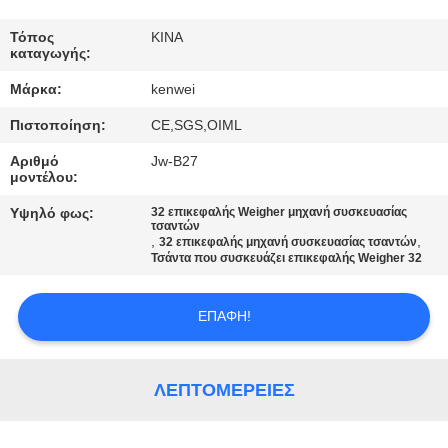
ΠΟΙΟΤΙΚΌΣ
Τόπος
ΚΙΝΑ
καταγωγής:
ΈΛΕΓΧΟΣ
Μάρκα:
kenwei
Πιστοποίηση:
CE,SGS,OIML
ΕΠΑΦΉ
Αριθμό
Jw-B27
μοντέλου:
ΖΗΤΉΣΤΕ
Υψηλό φως:
32 επικεφαλής Weigher μηχανή συσκευασίας
ΈΝΑ
τσαντών
,
,
32 επικεφαλής μηχανή συσκευασίας τσαντών
ΑΠΌΣΠΑΣΜΑ
Τσάντα που συσκευάζει επικεφαλής Weigher 32
ΕΠΑΦΉ!
SITEMAP
PRIVACY
ΛΕΠΤΟΜΈΡΕΙΕΣ
POLICY