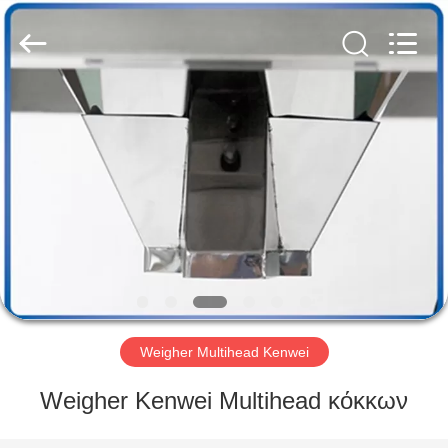
Kenwei
Intellectualized
Machinery
Co.,
Ltd..
All
Rights
Reserved.
ΑΡΧΙΚΉ
ΣΕΛΊΔΑ
ΠΡΟΪΌΝΤΑ
ΣΧΕΤΙΚΆ
ΜΕ
ΕΜΆΣ
Weigher Multihead Kenwei
ΓΎΡΟΣ
Weigher Kenwei Multihead κόκκων
ΕΡΓΟΣΤΑΣΊΩΝ