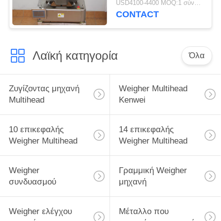
USD4100-4400 MOQ:1 σύνολο
CONTACT
Λαϊκή κατηγορία
Όλα
Ζυγίζοντας μηχανή
Weigher Multihead
Multihead
Kenwei
10 επικεφαλής
14 επικεφαλής
Weigher Multihead
Weigher Multihead
Weigher
Γραμμική Weigher
συνδυασμού
μηχανή
Weigher ελέγχου
Μέταλλο που