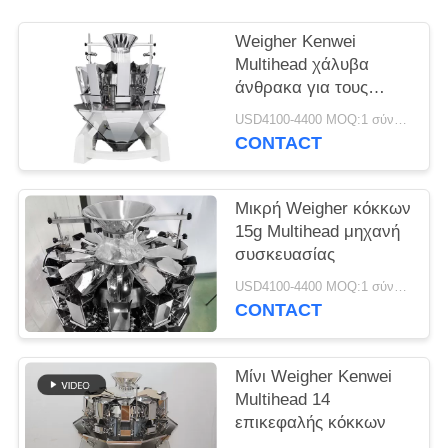
Weigher Kenwei
Multihead χάλυβα
άνθρακα για τους
σπόρους
USD4100-4400 MOQ:1 σύνολο
CONTACT
Μικρή Weigher κόκκων
15g Multihead μηχανή
συσκευασίας
USD4100-4400 MOQ:1 σύνολο
CONTACT
Μίνι Weigher Kenwei
Multihead 14
επικεφαλής κόκκων