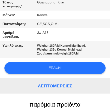
Τόπος
Guangdong, Κίνα
καταγωγής:
ΠΟΙΟΤΙΚΌΣ
Μάρκα:
Kenwei
ΈΛΕΓΧΟΣ
Πιστοποίηση:
CE,SGS,OIML
ΕΠΑΦΉ
Αριθμό
Jw-A16
μοντέλου:
Υψηλό φως:
,
Weigher 180P/M Kenwei Multihead
ΖΗΤΉΣΤΕ
,
Weigher 135g Kenwei Multihead
Συστήματα multiweigh 180P/M
ΈΝΑ
ΑΠΌΣΠΑΣΜΑ
ΕΠΑΦΉ!
SITEMAP
ΛΕΠΤΟΜΈΡΕΙΕΣ
PRIVACY
POLICY
παρόμοια προϊόντα