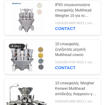
IP65 στεγανοποιήστε
επικεφαλής Multihead
Weigher 10 για το
ζυγίζοντας νουντλς
USD4100-4600 MOQ:1 σύνολο
CONTACT
10 επικεφαλής
ζυγίζοντας μηχανή
Multihead υλικού
USD4300-4700 MOQ:1 σύνολο
CONTACT
10 επικεφαλής Weigher
Kenwei Multihead
απόδειξης διαρροών για
τη σκόνη
USD4100-4400 MOQ:1 σύνολο