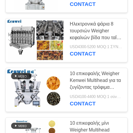
CONTACT
ΠΟΙΟΤΙΚΌΣ
ΈΛΕΓΧΟΣ
Ηλεκτρονικά ψάρια 8
τουρσιών Weigher
κεφαλιών βίδα που ταΐζει
ΕΠΑΦΉ
3 στρώματα με τη χοάνη
USD4300-5200 MOQ:1 ΣΥΝΟΛΟ
1L
CONTACT
ΖΗΤΉΣΤΕ
ΈΝΑ
10 επικεφαλής Weigher
ΑΠΌΣΠΑΣΜΑ
Kenwei Multihead για τα
ζυγίζοντας τρόφιμα
πρόχειρων φαγητών
SITEMAP
USD4100-4400 MOQ:1 σύνολο
100g
CONTACT
PRIVACY
10 επικεφαλής μίνι
POLICY
Weigher Multihead