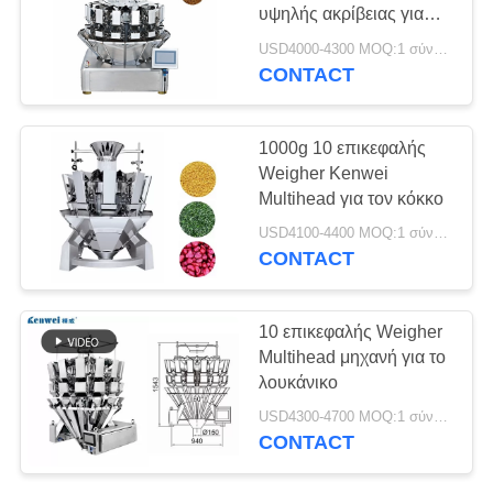
υψηλής ακρίβειας για
τους ζυγίζοντας
USD4000-4300 MOQ:1 σύνολο
σπόρους
CONTACT
1000g 10 επικεφαλής
Weigher Kenwei
Multihead για τον κόκκο
USD4100-4400 MOQ:1 σύνολο
CONTACT
10 επικεφαλής Weigher
Multihead μηχανή για το
λουκάνικο
USD4300-4700 MOQ:1 σύνολο
CONTACT