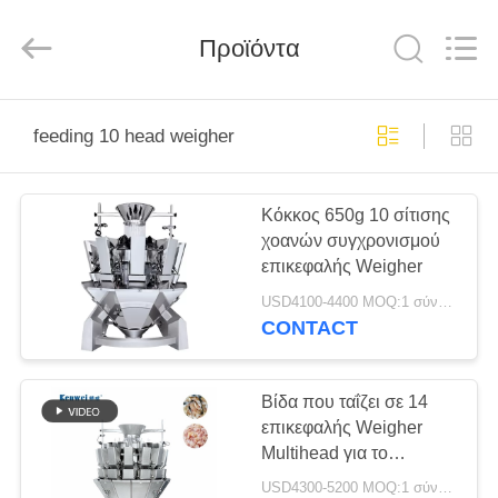
Kenwei
Intellectualized
Machinery
Προϊόντα
Co.,
Ltd..
All
Rights
Reserved.
ΑΡΧΙΚΉ
feeding 10 head weigher
ΣΕΛΊΔΑ
Κόκκος 650g 10 σίτισης
ΠΡΟΪΌΝΤΑ
χοανών συγχρονισμού
επικεφαλής Weigher
ΣΧΕΤΙΚΆ
USD4100-4400 MOQ:1 σύνολο
ΜΕ
CONTACT
ΕΜΆΣ
Βίδα που ταΐζει σε 14
επικεφαλής Weigher
ΓΎΡΟΣ
Multihead για το
ΕΡΓΟΣΤΑΣΊΩΝ
ζυγίζοντας κρέας
USD4300-5200 MOQ:1 σύνολο