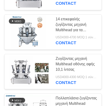
CONTACT
ΠΟΙΟΤΙΚΌΣ
ΈΛΕΓΧΟΣ
14 επικεφαλής
ζυγίζοντας μηχανή
Multihead για τα
ΕΠΑΦΉ
παγωμένα τρόφιμα
USD4300-4700 MOQ:1 σύνολο
1500g
CONTACT
ΖΗΤΉΣΤΕ
ΈΝΑ
Ζυγίζοντας μηχανή
ΑΠΌΣΠΑΣΜΑ
Multihead οθόνης αφής
10,1 ίντσας
SITEMAP
USD4000-4300 MOQ:1 σύνολο
CONTACT
PRIVACY
Πολλαπλάσια ζυγίζοντας
POLICY
μηχανή Multihead