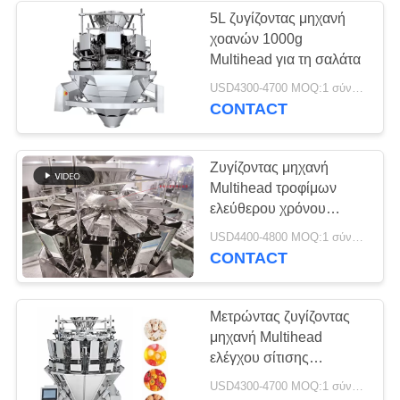
5L ζυγίζοντας μηχανή
χοανών 1000g
Multihead για τη σαλάτα
USD4300-4700 MOQ:1 σύνολο
CONTACT
Ζυγίζοντας μηχανή
Multihead τροφίμων
ελεύθερου χρόνου
επιτροπής 1500g
USD4400-4800 MOQ:1 σύνολο
οθόνης αφής
CONTACT
Μετρώντας ζυγίζοντας
μηχανή Multihead
ελέγχου σίτισης
πιπεριών
USD4300-4700 MOQ:1 σύνολο