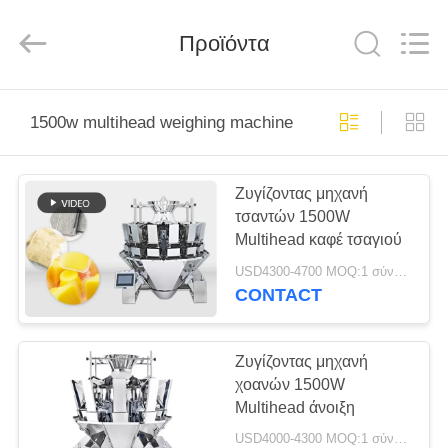
Kenwei
Intellectualized
Machinery
Προϊόντα
Co.,
Ltd..
All
Rights
Reserved.
ΑΡΧΙΚΉ
1500w multihead weighing machine
ΣΕΛΊΔΑ
Ζυγίζοντας μηχανή
ΠΡΟΪΌΝΤΑ
τσαντών 1500W
Multihead καφέ τσαγιού
ΣΧΕΤΙΚΆ
USD4300-4700 MOQ:1 σύνολο
ΜΕ
CONTACT
ΕΜΆΣ
Ζυγίζοντας μηχανή
χοανών 1500W
ΓΎΡΟΣ
Multihead άνοιξη
ΕΡΓΟΣΤΑΣΊΩΝ
USD4000-4300 MOQ:1 σύνολο