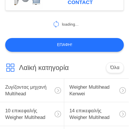
CONTACT
10
Μηχανές ζυγίσματος
loading...
και συσκευασίας
ΕΠΑΦΉ!
Λαϊκή κατηγορία
Όλα
14
Ημι αυτόματη
Ζυγίζοντας μηχανή
Weigher Multihead
μηχανή
Multihead
Kenwei
συσκευασίας
10 επικεφαλής
14 επικεφαλής
Weigher Multihead
Weigher Multihead