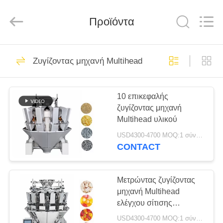
Kenwei
Intellectualized
Machinery
Προϊόντα
Co.,
Ltd..
All
Rights
Reserved.
ΑΡΧΙΚΉ
73
Ζυγίζοντας μηχανή Multihead
ΣΕΛΊΔΑ
Ζυγίζοντας μηχανή
Multihead
10 επικεφαλής
ΠΡΟΪΌΝΤΑ
ζυγίζοντας μηχανή
Multihead υλικού
ΣΧΕΤΙΚΆ
USD4300-4700 MOQ:1 σύνολο
ΜΕ
CONTACT
86
ΕΜΆΣ
Weigher Multihead
Μετρώντας ζυγίζοντας
μηχανή Multihead
ΓΎΡΟΣ
Kenwei
ελέγχου σίτισης
ΕΡΓΟΣΤΑΣΊΩΝ
πιπεριών
USD4300-4700 MOQ:1 σύνολο