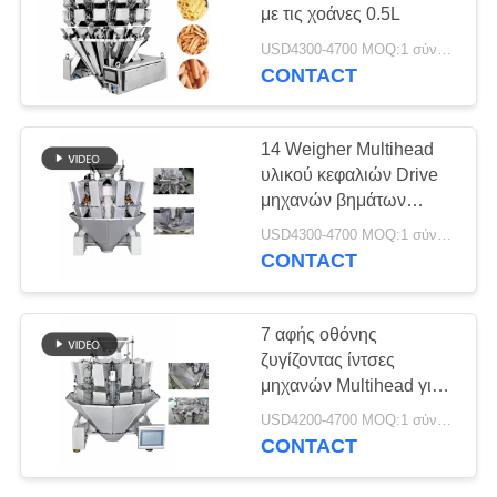
με τις χοάνες 0.5L
USD4300-4700 MOQ:1 σύνολο
CONTACT
33
Weigher
14 Weigher Multihead
συνδυασμού
υλικού κεφαλιών Drive
μηχανών βημάτων
μηχανών συσκευασίας
USD4300-4700 MOQ:1 σύνολο
CONTACT
38
7 αφής οθόνης
Γραμμική Weigher
ζυγίζοντας ίντσες
μηχανών Multihead για
μηχανή
τα παγωμένα τρόφιμα
USD4200-4700 MOQ:1 σύνολο
CONTACT