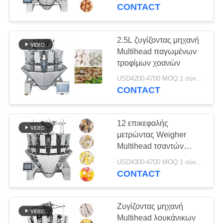
CONTACT
ΠΟΙΟΤΙΚΌΣ
ΈΛΕΓΧΟΣ
2.5L ζυγίζοντας μηχανή
39
Multihead παγωμένων
10 επικεφαλής
τροφίμων χοανών
ΕΠΑΦΉ
Weigher Multihead
USD4200-4700 MOQ:1 σύνολο
CONTACT
ΖΗΤΉΣΤΕ
ΈΝΑ
12 επικεφαλής
ΑΠΌΣΠΑΣΜΑ
μετρώντας Weigher
Multihead τσαντών
35
τσαγιού μηχανή 2.5L
SITEMAP
USD4300-4700 MOQ:1 σύνολο
14 επικεφαλής
CONTACT
Weigher Multihead
PRIVACY
Ζυγίζοντας μηχανή
POLICY
Multihead λουκάνικων