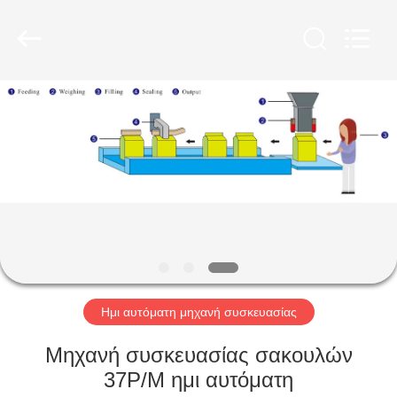
Kenwei
Intellectualized
Machinery
Co.,
Ltd..
All
Rights
Reserved.
ΑΡΧΙΚΉ
ΣΕΛΊΔΑ
ΠΡΟΪΌΝΤΑ
ΣΧΕΤΙΚΆ
ΜΕ
ΕΜΆΣ
Ημι αυτόματη μηχανή συσκευασίας
ΓΎΡΟΣ
Μηχανή συσκευασίας σακουλών
ΕΡΓΟΣΤΑΣΊΩΝ
37P/M ημι αυτόματη