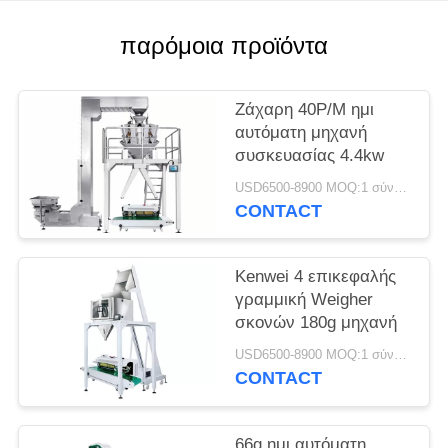
παρόμοια προϊόντα
Ζάχαρη 40P/M ημι
αυτόματη μηχανή
συσκευασίας 4.4kw
USD6500-8900 MOQ:1 σύνολο
CONTACT
Kenwei 4 επικεφαλής
γραμμική Weigher
σκονών 180g μηχανή
USD6500-8900 MOQ:1 σύνολο
CONTACT
66g ημι αυτόματη