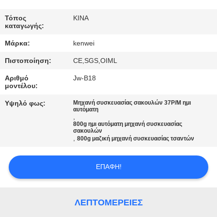
ΠΟΙΟΤΙΚΌΣ
Τόπος
ΚΙΝΑ
καταγωγής:
ΈΛΕΓΧΟΣ
Μάρκα:
kenwei
Πιστοποίηση:
CE,SGS,OIML
ΕΠΑΦΉ
Αριθμό
Jw-B18
μοντέλου:
ΖΗΤΉΣΤΕ
Υψηλό φως:
Μηχανή συσκευασίας σακουλών 37P/M ημι
ΈΝΑ
αυτόματη
,
800g ημι αυτόματη μηχανή συσκευασίας
ΑΠΌΣΠΑΣΜΑ
σακουλών
,
800g μαζική μηχανή συσκευασίας τσαντών
SITEMAP
ΕΠΑΦΉ!
PRIVACY
ΛΕΠΤΟΜΈΡΕΙΕΣ
POLICY