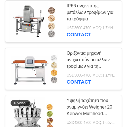
IP66 ανιχνευτής
μετάλλων τροφίμων για
19
τα τρόφιμα
Weigher ελέγχου
USD3600-4700 MOQ:1 ΣΥΝΟΛΟ
CONTACT
μηχανή
Οριζόντια μηχανή
ανιχνευτών μετάλλων
τροφίμων για τη
βιομηχανία τροφίμων
25
USD3600-4700 MOQ:1 ΣΥΝΟΛΟ
CONTACT
Μέταλλο που
ανιχνεύει τις
Υψηλή ταχύτητα που
αναμιγνύει Weigher 20
μηχανές
Kenwei Multihead
κεφάλι
USD4300-4700 MOQ:1 σύνολο