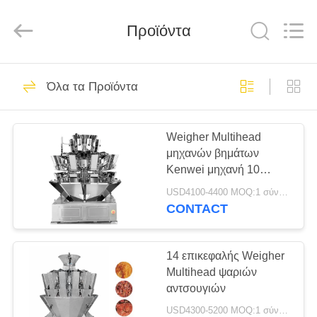
Kenwei
Intellectualized
Machinery
Προϊόντα
Co.,
Ltd..
All
Rights
Reserved.
ΑΡΧΙΚΉ
73
Όλα τα Προϊόντα
ΣΕΛΊΔΑ
Ζυγίζοντας μηχανή
Multihead
Weigher Multihead
ΠΡΟΪΌΝΤΑ
μηχανών βημάτων
Kenwei μηχανή 10
ΣΧΕΤΙΚΆ
κεφάλια 60P/M
USD4100-4400 MOQ:1 σύνολο
ΜΕ
CONTACT
86
ΕΜΆΣ
Weigher Multihead
14 επικεφαλής Weigher
Multihead ψαριών
ΓΎΡΟΣ
Kenwei
αντσουγιών
ΕΡΓΟΣΤΑΣΊΩΝ
USD4300-5200 MOQ:1 σύνολο