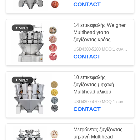
CONTACT
ΠΟΙΟΤΙΚΌΣ
ΈΛΕΓΧΟΣ
14 επικεφαλής Weigher
39
Multihead για το
10 επικεφαλής
ζυγίζοντας κρέας
ΕΠΑΦΉ
Weigher Multihead
USD4300-5200 MOQ:1 σύνολο
CONTACT
ΖΗΤΉΣΤΕ
ΈΝΑ
10 επικεφαλής
ΑΠΌΣΠΑΣΜΑ
ζυγίζοντας μηχανή
Multihead υλικού
35
SITEMAP
USD4300-4700 MOQ:1 σύνολο
14 επικεφαλής
CONTACT
Weigher Multihead
PRIVACY
Μετρώντας ζυγίζοντας
POLICY
μηχανή Multihead