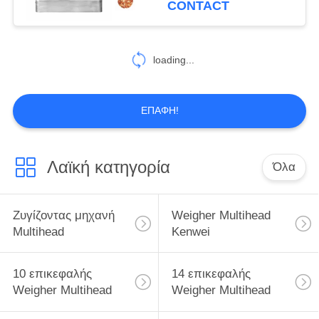
CONTACT
10
Μηχανές ζυγίσματος
loading...
και συσκευασίας
ΕΠΑΦΉ!
Λαϊκή κατηγορία
Όλα
14
Ημι αυτόματη
Ζυγίζοντας μηχανή
Weigher Multihead
μηχανή
Multihead
Kenwei
συσκευασίας
10 επικεφαλής
14 επικεφαλής
Weigher Multihead
Weigher Multihead