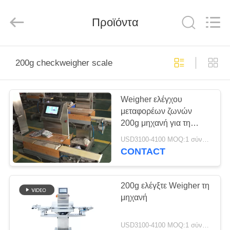
Kenwei
Intellectualized
Machinery
Προϊόντα
Co.,
Ltd..
All
Rights
Reserved.
ΑΡΧΙΚΉ
200g checkweigher scale
ΣΕΛΊΔΑ
Weigher ελέγχου
ΠΡΟΪΌΝΤΑ
μεταφορέων ζωνών
200g μηχανή για τη
ΣΧΕΤΙΚΆ
βιομηχανία τροφίμων
USD3100-4100 MOQ:1 σύνολο
ΜΕ
CONTACT
ΕΜΆΣ
200g ελέγξτε Weigher τη
μηχανή
ΓΎΡΟΣ
ΕΡΓΟΣΤΑΣΊΩΝ
USD3100-4100 MOQ:1 σύνολο