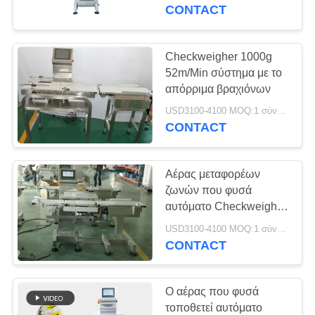
CONTACT
ΠΟΙΟΤΙΚΌΣ
ΈΛΕΓΧΟΣ
Checkweigher 1000g
52m/Min σύστημα με το
απόρριμα βραχιόνων
ΕΠΑΦΉ
USD3100-4100 MOQ:1 σύνολο
CONTACT
ΖΗΤΉΣΤΕ
ΈΝΑ
Αέρας μεταφορέων
ΑΠΌΣΠΑΣΜΑ
ζωνών που φυσά
αυτόματο Checkweigher
160g
SITEMAP
USD3100-4100 MOQ:1 σύνολο
CONTACT
PRIVACY
Ο αέρας που φυσά
POLICY
τοποθετεί αυτόματο