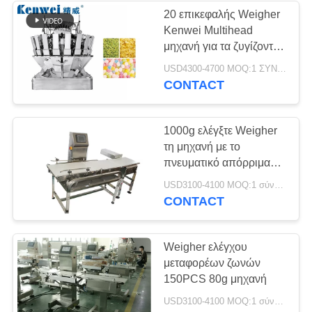
20 επικεφαλής Weigher
Kenwei Multihead
μηχανή για τα ζυγίζοντας
καρύδια 200g
USD4300-4700 MOQ:1 ΣΥΝΟΛΟ
CONTACT
1000g ελέγξτε Weigher
τη μηχανή με το
πνευματικό απόρριμα
προωθητών
USD3100-4100 MOQ:1 σύνολο
CONTACT
Weigher ελέγχου
μεταφορέων ζωνών
150PCS 80g μηχανή
USD3100-4100 MOQ:1 σύνολο