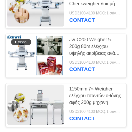
Checkweigher δοκιμής
σε σάκκο 155g
USD3100-4100 MOQ:1 σύνολο
CONTACT
Jw-C200 Weigher 5-
200g 80m ελέγχου
υψηλής ακρίβειας ανά
λεπτό
USD3100-4100 MOQ:1 σύνολο
CONTACT
1150mm 7» Weigher
ελέγχου τσαντών οθόνης
αφής 200g μηχανή
USD3100-4100 MOQ:1 σύνολο
CONTACT